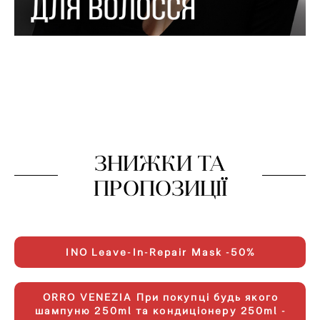
ЗНИЖКИ ТА
ПРОПОЗИЦІЇ
INO Leave-In-Repair Mask -50%
ORRO VENEZIA При покупці будь якого
шампуню 250ml та кондиціонеру 250ml -