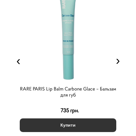
Previous
Next
ам
RARE PARIS Lip Balm Tresor Solaire – Бальзам
для губ
735 грн.
Купити