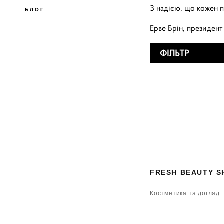
З надією, що кожен 
БЛОГ
Ерве Брін, президен
ФІЛЬТР
FRESH BEAUTY S
Костметика та догляд