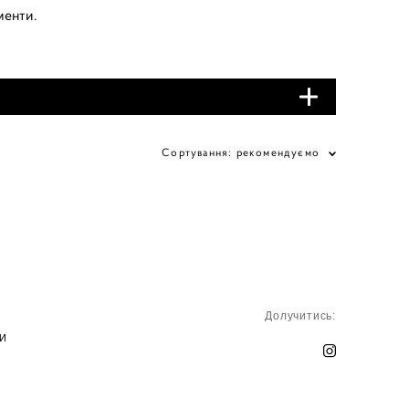
менти.
Купити в Україні онлайн
Сортування:
рекомендуємо
Долучитись:
И