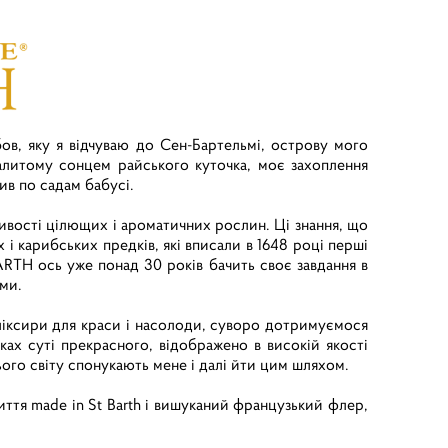
бов, яку я відчуваю до Сен-Бартельмі, острову мого
литому сонцем райського куточка, моє захоплення
в по садам бабусі.
стивості цілющих і ароматичних рослин. Ці знання, що
 і карибських предків, які вписали в 1648 році перші
ARTH ось уже понад 30 років бачить своє завдання в
ми.
ліксири для краси і насолоди, суворо дотримуємося
ах суті прекрасного, відображено в високій якості
ього світу спонукають мене і далі йти цим шляхом.
иття made in St Barth і вишуканий французький флер,