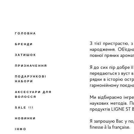
ГОЛОВНА
З тієї пристрастю, 
БРЕНДИ
народження. Об'єдн
повної пряних арома
ЗАТИШОК
ПРИЗНАЧЕННЯ
Я до сих пір добре ї
передаються з вуст в
ПОДАРУНКОВІ
рядки в історію ост
НАБОРИ
гармонійному поєднан
АКСЕСУАРИ ДЛЯ
Ми відбираємо інгре
ВОЛОССЯ
наукових методів. П
SALE !!!
продуктів LIGNE ST B
НОВИНКИ
Я запрошую Вас у под
finesse à la française.
ІНФО