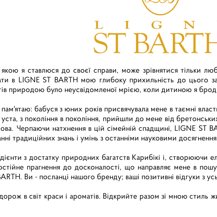
з якою я ставлюся до своєї справи, може зрівнятися тільки лю
ати в LIGNE ST BARTH мою глибоку прихильність до цього за
тів природою було неусвідомленої мрією, коли дитиною я броди
ї пам'ятаю: бабуся з юних років присвячувала мене в таємні вла
 уста, з покоління в покоління, прийшли до мене від бретонських
рова. Черпаючи натхнення в цій сімейній спадщині, LIGNE ST B
ні традиційних знань і умінь з останніми науковими досягнення
дієнти з достатку природних багатств Карибікі і, створюючи е
остійне прагнення до досконалості, що направляє мене в пошук
ARTH. Ви - посланці нашого бренду; ваші позитивні відгуки з ус
орож в світ краси і ароматів. Відкрийте разом зі мною стиль ж