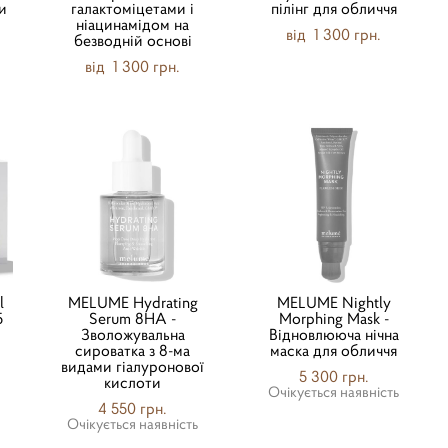
и
галактоміцетами і
пілінг для обличчя
ніацинамідом на
від 1 300 грн.
безводній основі
від 1 300 грн.
l
MELUME Hydrating
MELUME Nightly
5
Serum 8HA -
Morphing Mask -
Зволожувальна
Відновлююча нічна
сироватка з 8-ма
маска для обличчя
видами гіалуронової
5 300 грн.
кислоти
Очікується наявність
4 550 грн.
Очікується наявність