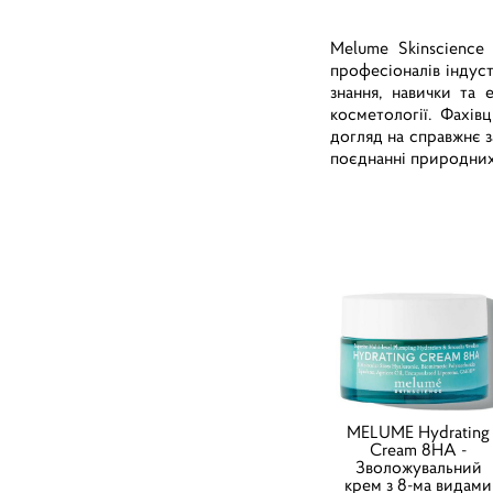
Melume Skinscience
професіоналів індуст
знання, навички та 
косметології. Фахів
догляд на справжнє 
поєднанні природних 
MELUME Hydrating
Cream 8HA -
Зволожувальний
крем з 8-ма видами