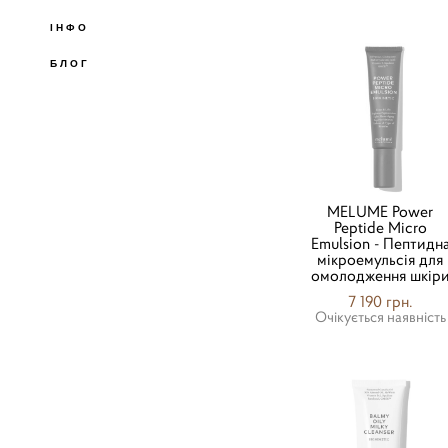
ІНФО
БЛОГ
MELUME Power
Peptide Micro
Emulsion - Пептидн
мікроемульсія для
омолодження шкір
7 190 грн.
Очікується наявність