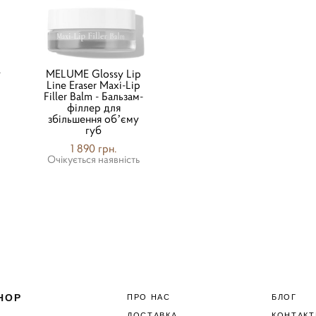
y
MELUME Glossy Lip
Line Eraser Maxi-Lip
Filler Balm - Бальзам-
філлер для
збільшення обʼєму
губ
1 890 грн.
Очікується наявність
HOP
ПРО НАС
БЛОГ
ДОСТАВКА
КОНТАКТ