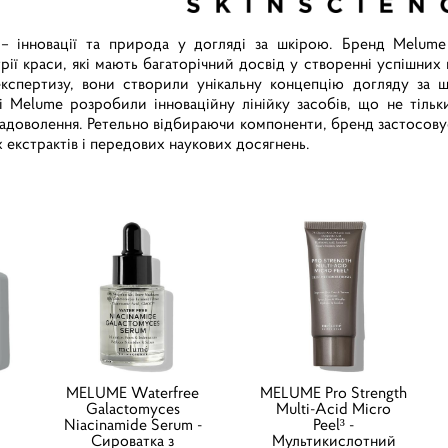
 – інновації та природа у догляді за шкірою. Бренд Melume
рії краси, які мають багаторічний досвід у створенні успішни
експертизу, вони створили унікальну концепцію догляду за 
ці Melume розробили інноваційну лінійку засобів, що не тіл
задоволення. Ретельно відбираючи компоненти, бренд застосову
екстрактів і передових наукових досягнень.
MELUME Waterfree
MELUME Pro Strength
Galactomyces
Multi-Acid Micro
Niacinamide Serum -
Peel³ -
Сироватка з
Мультикислотний