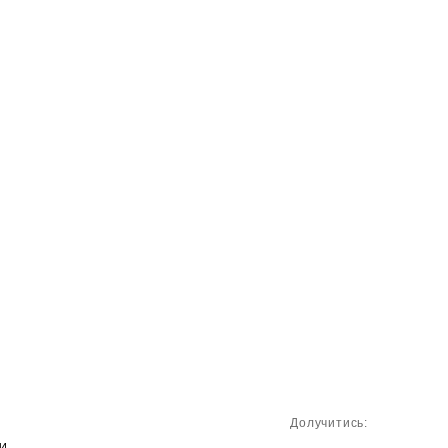
Долучитись:
И