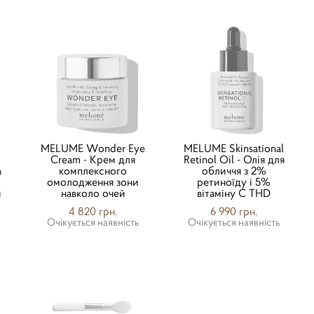
MELUME Wonder Eye
MELUME Skinsational
Cream - Крем для
Retinol Oil - Олія для
а
комплексного
обличчя з 2%
омолодження зони
ретиноїду і 5%
и
навколо очей
вітаміну С THD
4 820 грн.
6 990 грн.
Очікується наявність
Очікується наявність