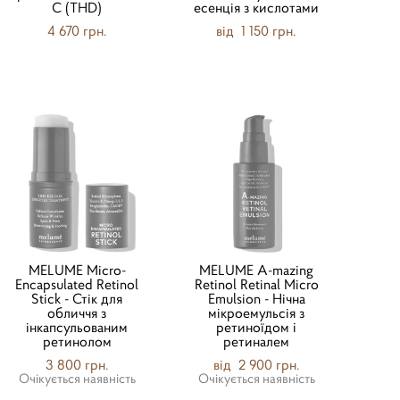
С (THD)
есенція з кислотами
4 670 грн.
від 1 150 грн.
MELUME Micro-
MELUME A-mazing
Encapsulated Retinol
Retinol Retinal Micro
Stick - Стік для
Emulsion - Нічна
обличчя з
мікроемульсія з
інкапсульованим
ретиноїдом і
ретинолом
ретиналем
3 800 грн.
від 2 900 грн.
Очікується наявність
Очікується наявність