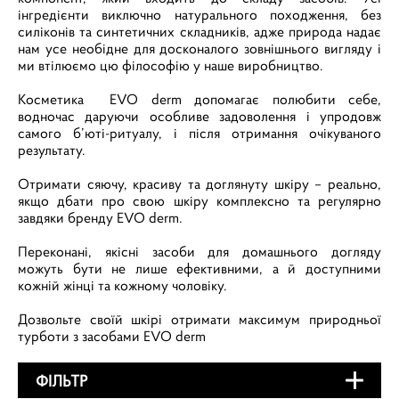
інгредієнти виключно натурального походження, без
силіконів та синтетичних складників, адже природа надає
нам усе необідне для досконалого зовнішнього вигляду і
ми втілюємо цю філософію у наше виробництво.
Косметика ЕVO derm допомагає полюбити себе,
водночас даруючи особливе задоволення і упродовж
самого б’юті-ритуалу, і після отримання очікуваного
результату.
Отримати сяючу, красиву та доглянуту шкіру – реально,
якщо дбати про свою шкіру комплексно та регулярно
завдяки бренду ЕVO derm.
Переконані, якісні засоби для домашнього догляду
можуть бути не лише ефективними, а й доступними
кожній жінці та кожному чоловіку.
Дозвольте своїй шкірі отримати максимум природньої
турботи з засобами EVO derm
ФІЛЬТР