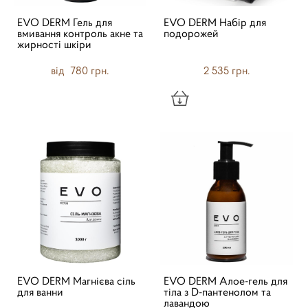
EVO DERM Гель для
EVO DERM Набір для
вмивання контроль акне та
подорожей
жирності шкіри
від 780 грн.
2 535 грн.
EVO DERM Магнієва сіль
EVO DERM Алое-гель для
для ванни
тіла з D-пантенолом та
лавандою