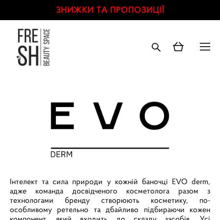
ЗНИЖКИ ТА ПРОПОЗИЦІЇ
Інтелект та сила природи у кожній баночці EVO derm,
адже команда досвідченого косметолога разом з
технологами бренду створюють косметику, по-
особливому ретельно та дбайливо підбираючи кожен
компонент, який входить до складу засобів. Усі