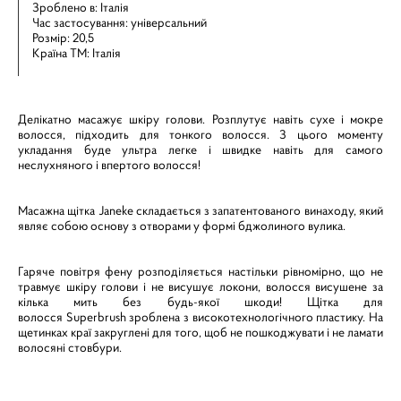
Зроблено в: Італія
Час застосування: універсальний
Розмір: 20,5
Країна ТМ: Італія
Делікатно масажує шкіру голови. Розплутує навіть сухе і мокре
волосся, підходить для тонкого волосся. З цього моменту
укладання буде ультра легке і швидке навіть для самого
неслухняного і впертого волосся!
Масажна щітка Janeke складається з запатентованого винаходу, який
являє собою основу з отворами у формі бджолиного вулика.
Гаряче повітря фену розподіляється настільки рівномірно, що не
травмує шкіру голови і не висушує локони, волосся висушене за
кілька мить без будь-якої шкоди! Щітка для
волосся Superbrush зроблена з високотехнологічного пластику. На
щетинках краї закруглені для того, щоб не пошкоджувати і не ламати
волосяні стовбури.