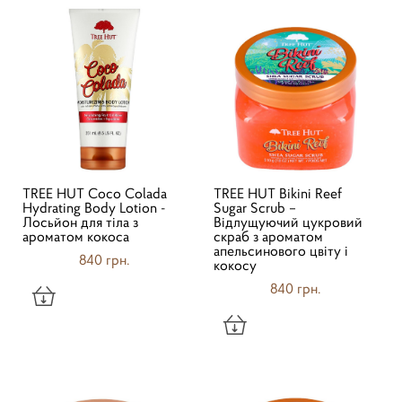
TREE HUT Coco Colada
TREE HUT Bikini Reef
Hydrating Body Lotion -
Sugar Scrub –
Лосьйон для тіла з
Відлущуючий цукровий
ароматом кокоса
скраб з ароматом
апельсинового цвіту і
840 грн.
кокосу
840 грн.