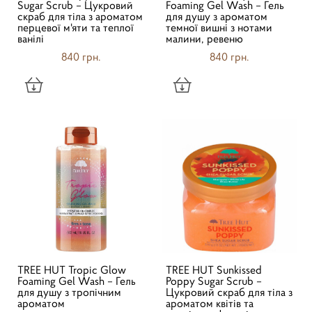
Sugar Scrub – Цукровий
Foaming Gel Wash – Гель
скраб для тіла з ароматом
для душу з ароматом
перцевої м'яти та теплої
темної вишні з нотами
ванілі
малини, ревеню
840 грн.
840 грн.
TREE HUT Tropic Glow
TREE HUT Sunkissed
Foaming Gel Wash – Гель
Poppy Sugar Scrub –
для душу з тропічним
Цукровий скраб для тіла з
ароматом
ароматом квітів та