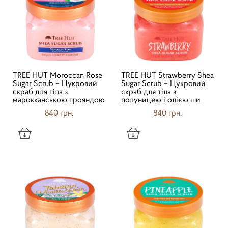
TREE HUT Moroccan Rose
TREE HUT Strawberry Shea
Sugar Scrub – Цукровий
Sugar Scrub – Цукровий
скраб для тіла з
скраб для тіла з
марокканською трояндою
полуницею і олією ши
840 грн.
840 грн.