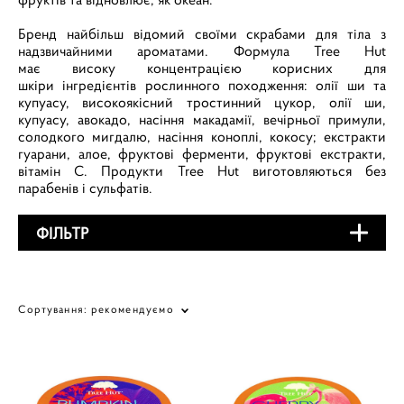
Бренд найбільш відомий своїми скрабами для тіла з
надзвичайними ароматами. Формула Tree Hut
має високу концентрацією корисних для
шкіри інгредієнтів рослинного походження: олії ши та
купуасу, високоякісний тростинний цукор, олії ши,
купуасу, авокадо, насіння макадамії, вечірньої примули,
солодкого мигдалю, насіння коноплі, кокосу; екстракти
гуарани, алое, фруктові ферменти, фруктові екстракти,
вітамін С. Продукти Tree Hut виготовляються без
парабенів і сульфатів.
ФІЛЬТР
Сортування:
рекомендуємо