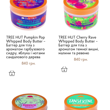
TREE HUT Pumpkin Pop
TREE HUT Cherry Rave
Whipped Body Butter –
Whipped Body Butter –
Баттер для тіла з
Баттер для тіла з
ароматом гарбузового
ароматом темної вишні,
сидру, яблука і нотами
малини та ревеню
сандалового дерева
840 грн.
840 грн.