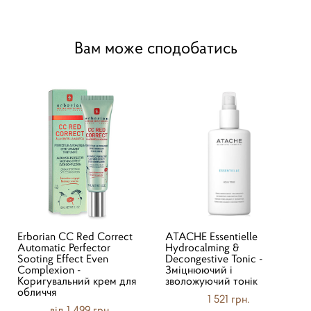
Вам може сподобатись
Erborian СС Red Correct
ATACHE Essentielle
Automatic Perfector
Hydrocalming &
Sooting Effect Even
Decongestive Tonic -
Complexion -
Зміцнюючий і
Коригувальний крем для
зволожуючий тонік
обличчя
1 521 грн.
від 1 499 грн.