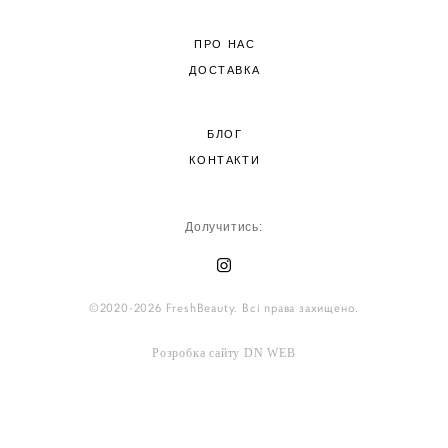
ПРО НАС
ДОСТАВКА
БЛОГ
КОНТАКТИ
Долучитись:
©2020-2026 FreshBeauty. Всі права захищено.
Розробка сайту
DN WEB
сайт від vigbo