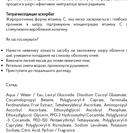
процеси в шкірі і ефективно нейтралізує вільні радикали.
Тетрагексілдецил аскорбат
Жиророзчинна форма вітаміну С, яка легко засвоюється і глибоко
проникає в шкіру, підтримуючи концентрацію вітаміну С і
стимулюючи вироблення колагену.
Як застосовувати?
Нанести невелику кількість засобу на зволожену шкіру обличчя і
шиї, уникаючи попадання на слизову оболонку очей;
Виконати легкий масаж до появи невагомої піни;
Ретельно змити водою, промокнути рушником;
Приступити до подальшого догляду.
Склад:
Aqua / Water / Eau, Lauryl Glucoside, Disodium Cocoyl Glutamate,
Cocamidopropyl Betaine, Polyglyceryl-4 Caprate, Terminalia
Ferdinandiana Fruit Extract, Tettahexyldecyl Ascorbate, Aminopropyl
Ascorbyl Ascorbate, Ethoxydiglycol Ascobryl Phosphate,
Ethoxydiglycol, Glycerin, PPG-2 Hydroxeythyl Cocamide, Polyglyceryl
-3 Cocamide, PED-150 Pentaerythrityl Tettasyearate, Polyglyceryl-6
Caprylate, Polyglyceryl-6 Ricinoleate, Sodium Levulinate, Potassium
Sorbate, Citric Acid, Parfum / Fragrance.