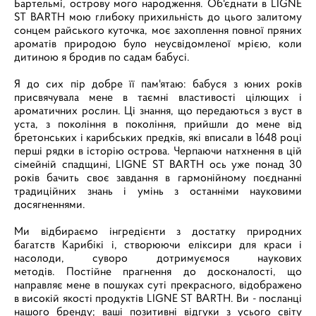
Бартельмі, острову мого народження. Об'єднати в LIGNE
ST BARTH мою глибоку прихильність до цього залитому
сонцем райського куточка, моє захоплення повної пряних
ароматів природою було неусвідомленої мрією, коли
дитиною я бродив по садам бабусі.
Я до сих пір добре її пам'ятаю: бабуся з юних років
присвячувала мене в таємні властивості цілющих і
ароматичних рослин. Ці знання, що передаються з вуст в
уста, з покоління в покоління, прийшли до мене від
бретонських і карибських предків, які вписали в 1648 році
перші рядки в історію острова. Черпаючи натхнення в цій
сімейній спадщині, LIGNE ST BARTH ось уже понад 30
років бачить своє завдання в гармонійному поєднанні
традиційних знань і умінь з останніми науковими
досягненнями.
Ми відбираємо інгредієнти з достатку природних
багатств Карибікі і, створюючи еліксири для краси і
насолоди, суворо дотримуємося наукових
методів. Постійне прагнення до досконалості, що
направляє мене в пошуках суті прекрасного, відображено
в високій якості продуктів LIGNE ST BARTH. Ви - посланці
нашого бренду; ваші позитивні відгуки з усього світу