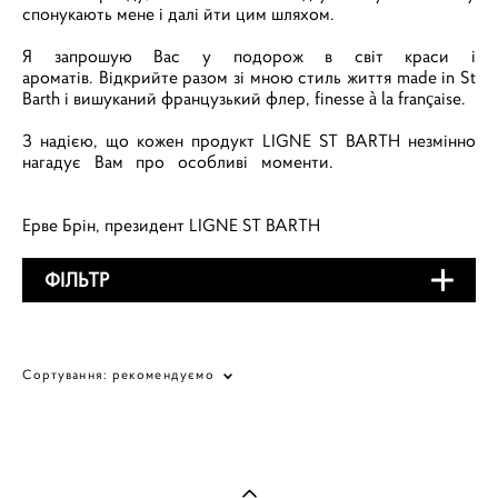
спонукають мене і далі йти цим шляхом.
Я запрошую Вас у подорож в світ краси і
ароматів. Відкрийте разом зі мною стиль життя made in St
Barth і вишуканий французький флер, finesse à la française.
З надією, що кожен продукт LIGNE ST BARTH незмінно
нагадує Вам про особливі моменти.
Купити в Україні
онлайн
Ерве Брін, президент LIGNE ST BARTH
ФІЛЬТР
Сортування:
рекомендуємо