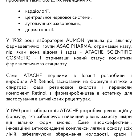
кардіології,
центральної нервової системи,
аутоімунних захворювань,
дерматології.
У 1982 році лабораторія AUMON увійшла до альянсу
фармацевтичної групи ASAC PHARMA, отримавши назву,
під яким вона відома і зараз - ATACHE SCIENTIFIC
COSMETIC - і отримавши новий статус косметики
фармацевтичного стандарту.
Саме ATACHE першими в Іспанії розробили і
виробили AR Retinol, заснований на формулі витяжки з
спиртової фази ретиноєвої кислоти і перенесли
компонент Retinol з фармвиробництва в естетику для
застосування в антивікових рецептурах.
У 1990 році лабораторія ATACHE розробляє революційну
формулу, яка забезпечує найвищий рівень захисту шкіри
від вільних форм кисню. Саме високоефективні,
інноваційні антиоксидантні комплекси лягли в основу всіх
ліній, забезпечуючи збереження молодості, краси і