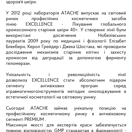
здоров'я шкіри.
У 2012 році лабораторія ATACHE випускає на світовий
ринок професійних косметичних засобів
лінію EXCELLENCE - Лікування глобального
хромосомного старіння шкіри 40+. У створенні лінії були
використані досягнення Нобелівських
лауреатів 2009 року по медицині і фізіології Елізабет
Блекберн, Керол Грейдер і Джека Шостака, які проводили
дослідження механізмів старіння клітин і захисту
хромосом від деградації за допомогою ферменту
теломерази.
Унікальність і революційність лінії
дозволила EXCELLENCE стати абсолютним лідером
сегменту антивікових програм серед
атравматичногоінструментів методик омолоджування в
естетичної косметології на світовому ринку.
Сьогодні ATACHE займає унікальну позицію на
професійному косметичному ринку в антивіковому
сегменті PREMIUM .
Максимум якості для експертів краси забезпечується
повною відповідністю GMP стандартам в фармакології -